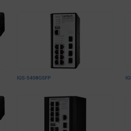
IGS-5408GSFP
I