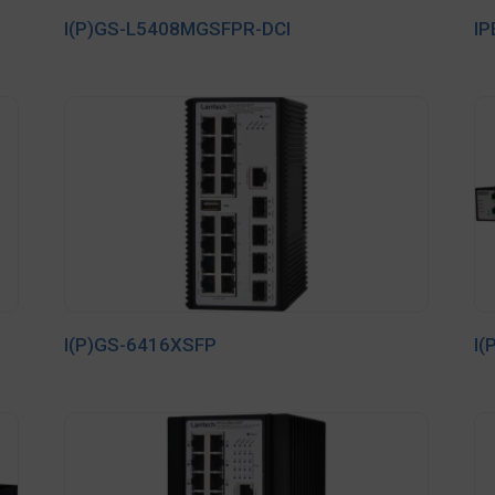
I(P)GS-L5408MGSFPR-DCI
I
I(P)GS-6416XSFP
I(