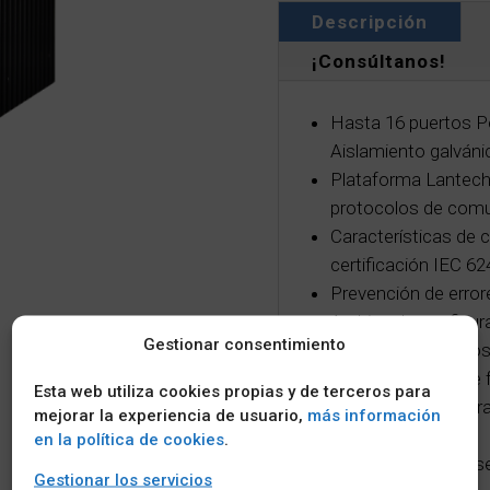
Descripción
¡Consúltanos!
Hasta 16 puertos P
Aislamiento galváni
Plataforma Lantech
protocolos de comun
Características de 
certificación IEC 62
Prevención de error
Archivo de configur
Gestionar consentimiento
Registro de evento
predeterminado de f
Esta web utiliza cookies propias y de terceros para
Modelos PoE: Entra
mejorar la experiencia de usuario,
más información
24VI/24TVI/48V
en la política de cookies
.
Modelos no PoE: sel
Gestionar los servicios