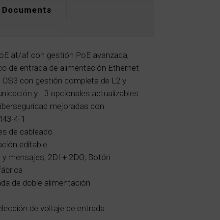
Documents
oE at/af con gestión PoE avanzada;
co de entrada de alimentación Ethernet
 OS3 con gestión completa de L2 y
icación y L3 opcionales actualizables
ciberseguridad mejoradas con
443-4-1
es de cableado
ación editable
s y mensajes; 2DI + 2DO; Botón
ábrica
da de doble alimentación
ección de voltaje de entrada