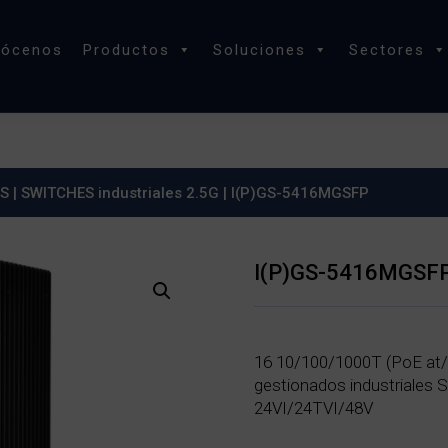
nócenos
Productos
Soluciones
Sectores
ES
|
SWITCHES industriales 2.5G
| I(P)GS-5416MGSFP
I(P)GS-5416MGSF
16 10/100/1000T (PoE at/
gestionados industriales 
24VI/24TVI/48V