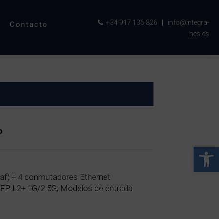
+34 917 136 826
|
info@integra-
Contacto
nes.es
P
Abrir 
af) + 4 conmutadores Ethernet
SFP L2+ 1G/2.5G; Modelos de entrada