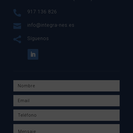

917 136 826

info@integra-nes.es

Síguenos