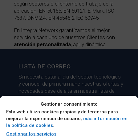
según sectores o el entorno de trabajo de la
aplicación: EN 50155, EN 50121, E-Mark, ISO
7637, DNV 2.4, EN 45545-2,IEC 60945
En Integra Network garantizamos el mejor
servicio a cada uno de nuestros Clientes con
atención personalizada
, ágil y dinámica.
LISTA DE CORREO
Si necesita estar al día del sector tecnológico
y conocer de primera mano nuestras ofertas y
novedades dese de alta en nuestra lista de
correo.
Gestionar consentimiento
Esta web utiliza cookies propias y de terceros para
Suscribirse
mejorar la experiencia de usuario,
más información en
la política de cookies
.
Gestionar los servicios