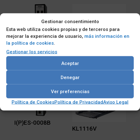
Gestionar consentimiento
Esta web utiliza cookies propias y de terceros para
mejorar la experiencia de usuario,
más información en
IES-0016
la política de cookies
.
Gestionar los servicios
Aceptar
UST500-517-FL
Denegar
Ver preferencias
Política de Cookies
Política de Privacidad
Aviso Legal
I(P)ES-0008B
KL1116V