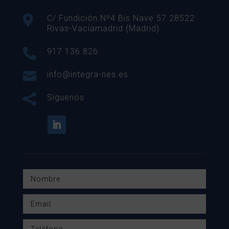

C/ Fundición Nº4 Bis Nave 57 28522
Rivas-Vaciamadrid (Madrid)

917 136 826

info@integra-nes.es

Síguenos