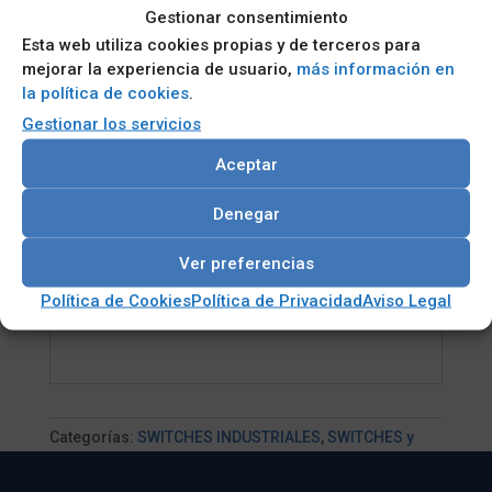
interrupciones, puerto USB para copia
Gestionar consentimiento
de seguridad, restauración de la
Esta web utiliza cookies propias y de terceros para
configuración y actualización del
mejorar la experiencia de usuario,
más información en
firmware
la política de cookies
.
nterfaz gráfica de usuario fácil de
Gestionar los servicios
usar, dibujo de topología automática,
Aceptar
archivo de texto de configuración
editable, monitoreo ambiental
Denegar
mejorado, perro guardián de la CPU,
información de cambio de
Ver preferencias
instantánea para el análisis
Política de Cookies
Política de Privacidad
Aviso Legal
Categorías:
SWITCHES INDUSTRIALES
,
SWITCHES y
ROUTERS para vehículos (E-Mark / ITxPT)