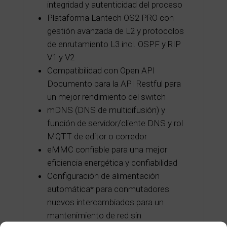
integridad y autenticidad del proceso
Plataforma Lantech OS2 PRO con
gestión avanzada de L2 y protocolos
de enrutamiento L3 incl. OSPF y RIP
V1 y V2
Compatibilidad con Open API
Documento para la API Restful para
un mejor rendimiento del switch
mDNS (DNS de multidifusión) y
función de servidor/cliente DNS y rol
MQTT de editor o corredor
eMMC confiable para una mejor
eficiencia energética y confiabilidad
Configuración de alimentación
automática* para conmutadores
nuevos intercambiados para un
mantenimiento de red sin