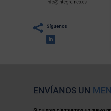
info@integra-nes.es

Síguenos
ENVÍANOS UN
MEN
Si quieres plantearnos un nuevo
p