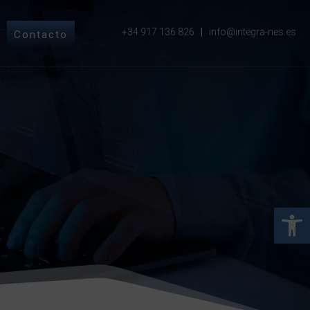
+34 917 136 826
|
info@integra-nes.es
Contacto
Abrir 