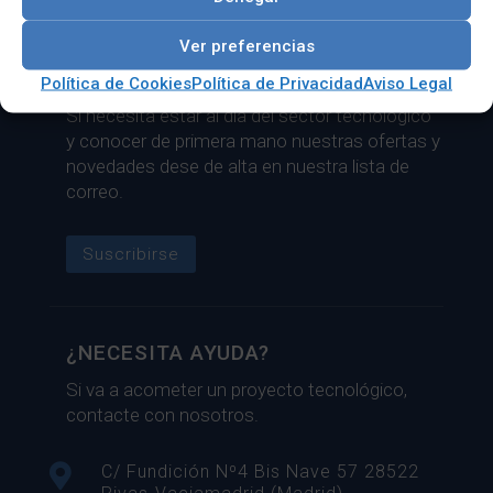
INDUSTRIALES
,
SWITCHES industriales IEC 61850-3 PT
,
Tráfico por carretera
Ver preferencias
LISTA DE CORREO
Política de Cookies
Política de Privacidad
Aviso Legal
Si necesita estar al día del sector tecnológico
y conocer de primera mano nuestras ofertas y
novedades dese de alta en nuestra lista de
correo.
Suscribirse
¿NECESITA AYUDA?
Si va a acometer un proyecto tecnológico,
contacte con nosotros.

C/ Fundición Nº4 Bis Nave 57 28522