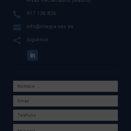
Rivas-Vaciamadrid (Madrid)

917 136 826

info@integra-nes.es

Síguenos