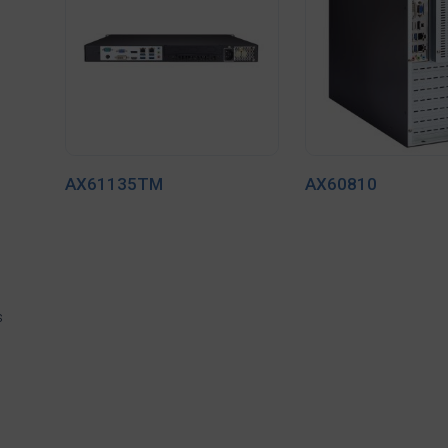
AX61135TM
AX60810
s