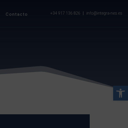
+34 917 136 826
|
info@integra-nes.es
Contacto
Abrir 