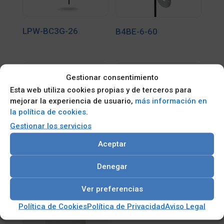
LPW-BC3G-26
B4BE-6-60
Gestionar consentimiento
Esta web utiliza cookies propias y de terceros para
mejorar la experiencia de usuario,
más información en
la política de cookies
.
Gestionar los servicios
Aceptar
EF-BC3G-26
BS[G]M-6-60
Denegar
Ver preferencias
Política de Cookies
Política de Privacidad
Aviso Legal