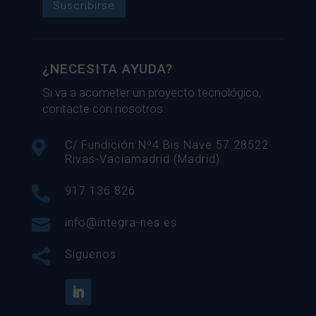
Suscribirse
¿NECESITA AYUDA?
Si va a acometer un proyecto tecnológico,
contacte con nosotros.

C/ Fundición Nº4 Bis Nave 57 28522
Rivas-Vaciamadrid (Madrid)

917 136 826

info@integra-nes.es

Síguenos