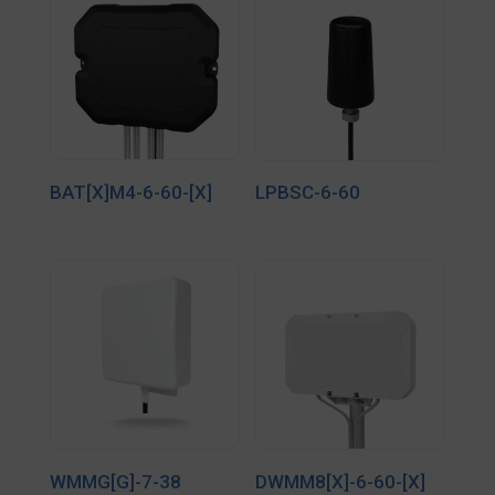
BAT[X]M4-6-60-[X]
LPBSC-6-60
WMMG[G]-7-38
DWMM8[X]-6-60-[X]