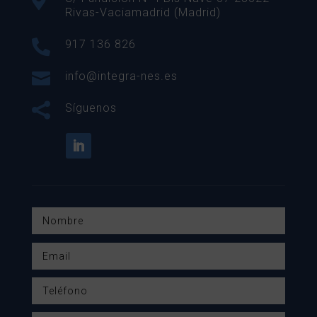

Rivas-Vaciamadrid (Madrid)

917 136 826

info@integra-nes.es

Síguenos