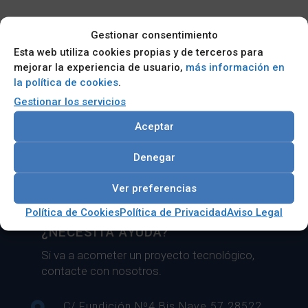
Gestionar consentimiento
Esta web utiliza cookies propias y de terceros para
LISTA DE CORREO
mejorar la experiencia de usuario,
más información en
la política de cookies
.
Si necesita estar al día del sector tecnológico
y conocer de primera mano nuestras ofertas y
Gestionar los servicios
novedades dese de alta en nuestra lista de
Aceptar
correo.
Denegar
Suscribirse
Ver preferencias
Política de Cookies
Política de Privacidad
Aviso Legal
¿NECESITA AYUDA?
Si va a acometer un proyecto tecnológico,
contacte con nosotros.
C/ Fundición Nº4 Bis Nave 57 28522