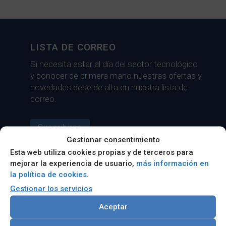
LISTA DE CORREO
Si necesita estar al día del sector tecnológico
y conocer de primera mano nuestras ofertas y
novedades dese de alta en nuestra lista de
correo.
Suscribirse
Gestionar consentimiento
Esta web utiliza cookies propias y de terceros para
mejorar la experiencia de usuario,
más información en
¿NECESITA AYUDA?
la política de cookies
.
Gestionar los servicios
Si va a acometer un proyecto tecnológico,
contacte con nosotros.
Aceptar