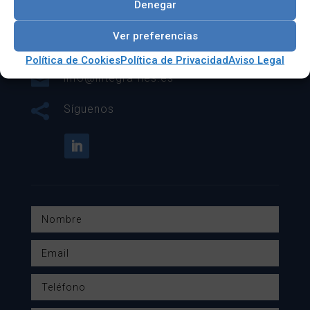

C/ Fundición Nº4 Bis Nave 57 28522
Denegar
Rivas-Vaciamadrid (Madrid)
Ver preferencias

917 136 826
Política de Cookies
Política de Privacidad
Aviso Legal

info@integra-nes.es

Síguenos