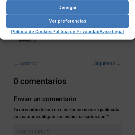
inteligente, TPM 2.0 y 12/24 VDC
Denegar
8812C300CA0E
Ap12356WT Wi-Fi kit para ICO300 SFP (E)
Ver preferencias
50906D24000E
Política de Cookies
Política de Privacidad
Aviso Legal
Adaptador 24V/120W, solo cable, FSP120-
AAAN3
←
Anterior
Siguiente
→
0 comentarios
Enviar un comentario
Tu dirección de correo electrónico no será publicada.
Los campos obligatorios están marcados con
*