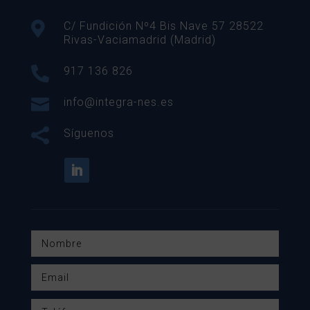

C/ Fundición Nº4 Bis Nave 57 28522
Rivas-Vaciamadrid (Madrid)

917 136 826

info@integra-nes.es

Síguenos