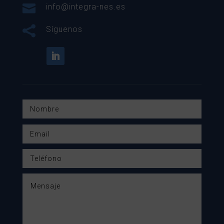

info@integra-nes.es

Síguenos