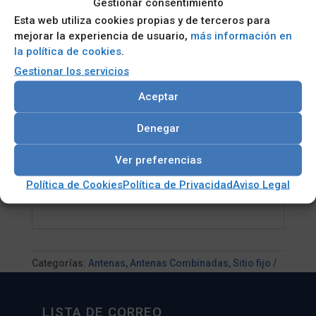
Gestionar consentimiento
Producto de alta ganancia en dB
Esta web utiliza cookies propias y de terceros para
mejorar la experiencia de usuario,
más información en
Puede montarse en pared o mástil
la política de cookies
.
Gestionar los servicios
Cubre banda ancha de 600-6000
Aceptar
MHz
Denegar
Supera la ganancia máxima de hasta
9dBi
Ver preferencias
Política de Cookies
Política de Privacidad
Aviso Legal
Clasificación IP66
Categorías:
Antenas
,
Antenas Combinadas
,
Sitio fijo /
Empresa
LISTA DE CORREO