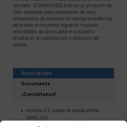
del cable. El WMM2G[G]-6-60 es un producto de
valor agregado para operadores de red y
proveedores de servicios al mejorar la resiliencia
del enlace al enrutador, logrando mayores
velocidades de datos para el suscriptor,
resultando en satisfacción y retención del
cliente.
Descripción
Documents
¡Consúltanos!
Antena LTE celular de banda ancha
MiMo 2×2