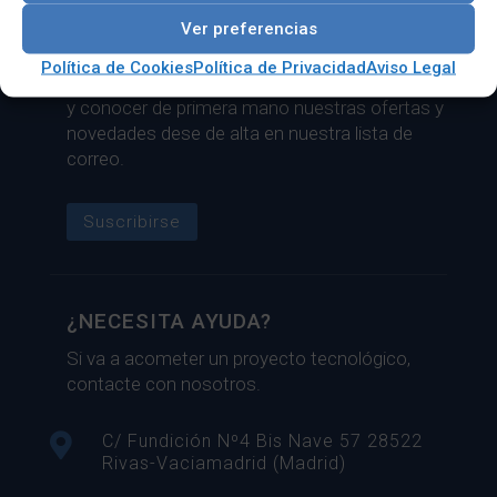
Ver preferencias
LISTA DE CORREO
Política de Cookies
Política de Privacidad
Aviso Legal
Si necesita estar al día del sector tecnológico
y conocer de primera mano nuestras ofertas y
novedades dese de alta en nuestra lista de
correo.
Suscribirse
¿NECESITA AYUDA?
Si va a acometer un proyecto tecnológico,
contacte con nosotros.

C/ Fundición Nº4 Bis Nave 57 28522
Rivas-Vaciamadrid (Madrid)