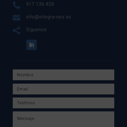

917 136 826

info@integra-nes.es

Síguenos