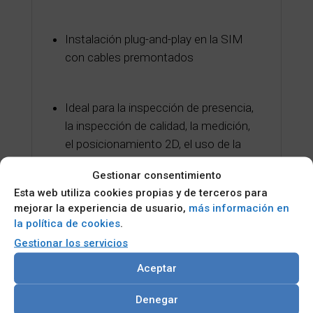
Instalación plug-and-play en la SIM
con cables premontados
Ideal para la inspección de presencia,
la inspección de calidad, la medición,
el posicionamiento 2D, el uso de la
máquina de integración de sensores
Gestionar consentimiento
(SIM) con tareas complejas de
Esta web utiliza cookies propias y de terceros para
procesamiento de imágenes y
mejorar la experiencia de usuario,
más información en
aplicaciones multicámara
la política de cookies
.
Gestionar los servicios
Aceptar
Categorías:
Cámaras Industriales
,
SISTEMAS Y
Denegar
PLATAFORMAS
,
Visión Artificial