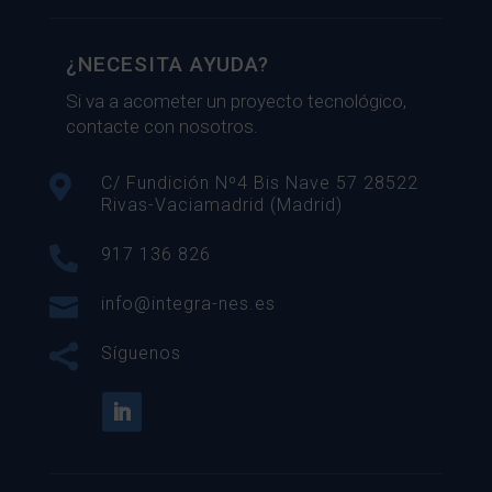
¿NECESITA AYUDA?
Si va a acometer un proyecto tecnológico,
contacte con nosotros.

C/ Fundición Nº4 Bis Nave 57 28522
Rivas-Vaciamadrid (Madrid)

917 136 826

info@integra-nes.es

Síguenos