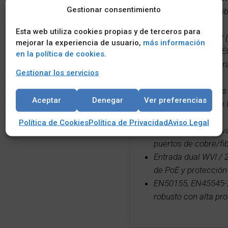
Gestionar consentimiento
GUI fácil de usar, d
monitoreo
Esta web utiliza cookies propias y de terceros para
IEC 61375-3-4 ECN (
mejorar la experiencia de usuario,
más información
para trabajar con I
en la política de cookies
.
Archivo de configura
Gestionar los servicios
configuración
Registro de eventos
Aceptar
Denegar
Ver preferencias
predeterminado de 
2DO.
Política de Cookies
Política de Privacidad
Aviso Legal
Protección de deriva
puertos de cobre/fi
Entrada dual WVI /
de PoE y protección 
EN50155, EN45545-2
robusto con alta pr