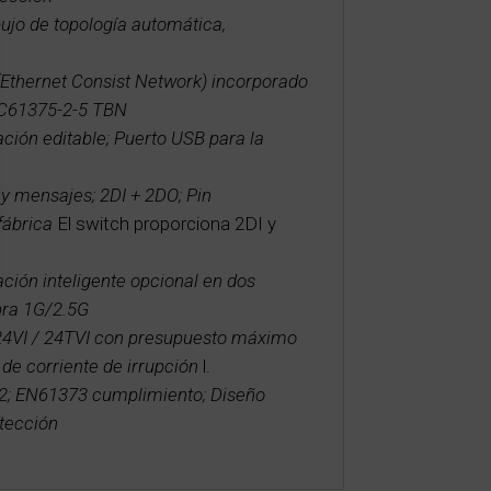
ibujo de topología automática,
Ethernet Consist Network) incorporado
EC61375-2-5 TBN
ción editable; Puerto USB para la
 y mensajes; 2DI + 2DO; Pin
fábrica
El switch proporciona 2DI y
ción inteligente opcional en dos
bra 1G/2.5G
 24VI / 24TVI con presupuesto máximo
de corriente de irrupción
l.
; EN61373 cumplimiento; Diseño
otección