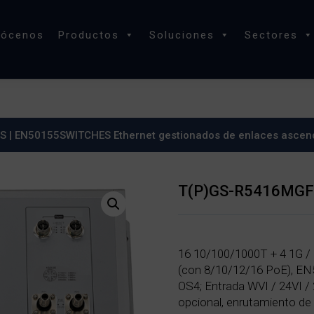
nócenos
Productos
Soluciones
Sectores
ES
|
EN50155SWITCHES Ethernet gestionados de enlaces ascen
T(P)GS-R5416MGFT
16 10/100/1000T + 4 1G /
(con 8/10/12/16 PoE), EN
OS4; Entrada WVI / 24VI /
opcional, enrutamiento de 