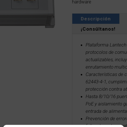
hardware
Descripción
¡Consúltanos!
Plataforma Lantech
protocolos de comun
actualizables, incl
enrutamiento multi
Características de 
62443-4-1, cumplimi
protección contra 
Hasta 8/10/16 puert
PoE y aislamiento g
entrada de alimenta
Prevención de error
fallos de nodos, pro