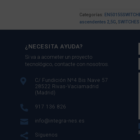
Categorías:
EN50155SWITCHES
ascendentes 2,5G
,
SWITCHES
¿NECESITA AYUDA?
Si va a acometer un proyecto
tecnológico, contacte con nosotros.

C/ Fundición Nº4 Bis Nave 57
28522 Rivas-Vaciamadrid
(Madrid)

917 136 826

info@integra-nes.es

Síguenos