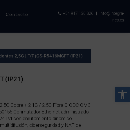
+34 917 136 826
|
info@integra-
Contacto
nes.es
dentes 2,5G
| T(P)GS-R5416MGFT (IP21)
 (IP21)
Abrir 
 2.5G Cobre + 2 1G / 2.5G Fibra Q-ODC OM3
50155 Conmutador Ethernet administrado
 24TVI con enrutamiento dinámico
multidifusión, ciberseguridad y NAT de