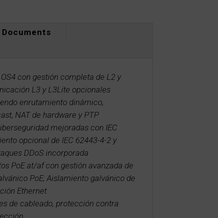
Documents
 OS4 con gestión completa de L2 y
icación L3 y L3Lite opcionales
uyendo enrutamiento dinámico,
cast, NAT de hardware y PTP
ciberseguridad mejoradas con IEC
ento opcional de IEC 62443-4-2 y
ataques DDoS incorporada
os PoE at/af con gestión avanzada de
alvánico PoE; Aislamiento galvánico de
ción Ethernet
es de cableado, protección contra
tección