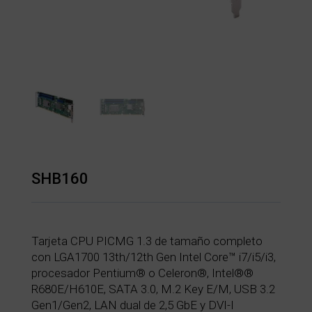
SHB160
Tarjeta CPU PICMG 1.3 de tamaño completo
con LGA1700 13th/12th Gen Intel Core™ i7/i5/i3,
procesador Pentium® o Celeron®, Intel®®
R680E/H610E, SATA 3.0, M.2 Key E/M, USB 3.2
Gen1/Gen2, LAN dual de 2,5 GbE y DVI-I