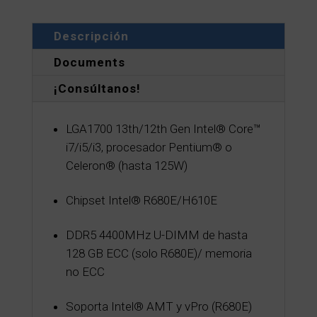
Descripción
Documents
¡Consúltanos!
LGA1700 13th/12th Gen Intel® Core™
i7/i5/i3, procesador Pentium® o
Celeron® (hasta 125W)
Chipset Intel® R680E/H610E
DDR5 4400MHz U-DIMM de hasta
128 GB ECC (solo R680E)/ memoria
no ECC
Soporta Intel® AMT y vPro (R680E)