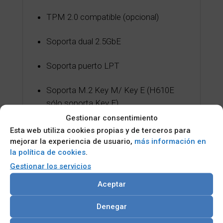
TPM 2.0 compatible (opcional)
Soporta dual 2.5GbE
Soporta puerto LPT
Soporta M.2 Key M/ Key E (H610E
sólo soporta Key E)
Gestionar consentimiento
Soporta PCIe 4.0 a través de los
Esta web utiliza cookies propias y de terceros para
dedos dorados
mejorar la experiencia de usuario,
más información en
la política de cookies
.
Gestionar los servicios
Aceptar
Categorías:
BOARDS AND MODULOS
,
CPU PICMG 1.3
,
Denegar
DCP PICMG 1.3 de tamaño completo