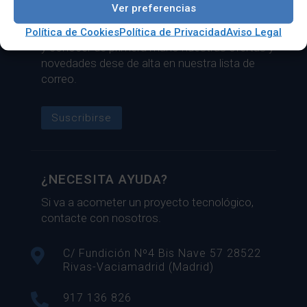
LISTA DE CORREO
Ver preferencias
Si necesita estar al día del sector tecnológico
Política de Cookies
Política de Privacidad
Aviso Legal
y conocer de primera mano nuestras ofertas y
novedades dese de alta en nuestra lista de
correo.
Suscribirse
¿NECESITA AYUDA?
Si va a acometer un proyecto tecnológico,
contacte con nosotros.

C/ Fundición Nº4 Bis Nave 57 28522
Rivas-Vaciamadrid (Madrid)

917 136 826