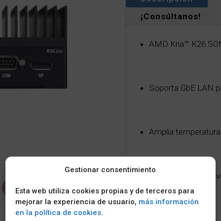
¡Consúltanos!
AMD Kria™ K26 S
Soporta GbE LAN p
Amplia temperatura 
Gestionar consentimiento
Amplia entrada de v
Esta web utiliza cookies propias y de terceros para
mejorar la experiencia de usuario,
más información
en la política de cookies
.
Soporta PetaLinux