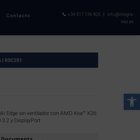
+34 917 136 826
|
info@integra-
Contacto
nes.es
a
| RSC201
Abrir 
al AI Edge sin ventilador con AMD Kria™ K26
.2 y DisplayPort
Documents