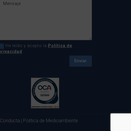
He leído y acepto la
Política de
privacidad
Enviar
 Conducta
|
Política de Medioambiente