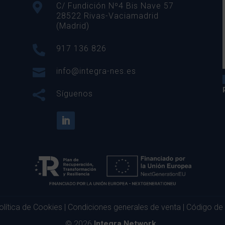

C/ Fundición Nº4 Bis Nave 57
28522 Rivas-Vaciamadrid
(Madrid)

917 136 826

info@integra-nes.es

Síguenos
olítica de Cookies
|
Condiciones generales de venta
|
Código de
© 2026
Integra Network.