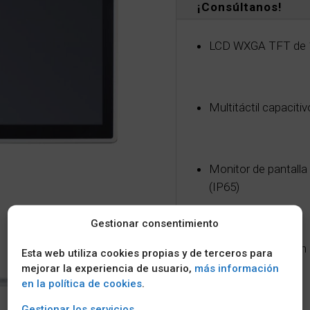
¡Consúltanos!
LCD WXGA TFT de 18,
Multitáctil capaciti
Monitor de pantall
(IP65)
Gestionar consentimiento
Admite montaje en 
Esta web utiliza cookies propias y de terceros para
VESA
mejorar la experiencia de usuario,
más información
en la política de cookies
.
Gestionar los servicios