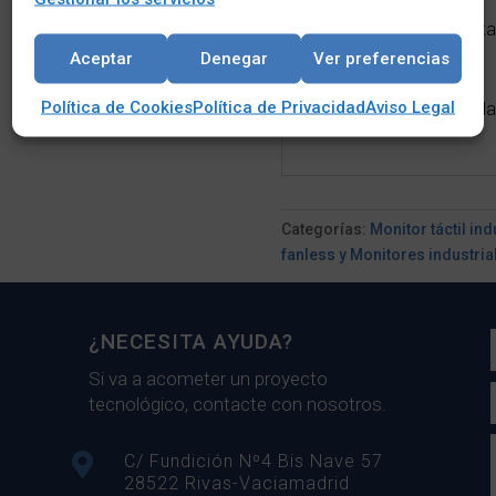
Entrada de alimenta
Aceptar
Denegar
Ver preferencias
Política de Cookies
Política de Privacidad
Aviso Legal
VGA, HDMI y Display
Categorías:
Monitor táctil ind
fanless y Monitores industria
¿NECESITA AYUDA?
Si va a acometer un proyecto
tecnológico, contacte con nosotros.

C/ Fundición Nº4 Bis Nave 57
28522 Rivas-Vaciamadrid