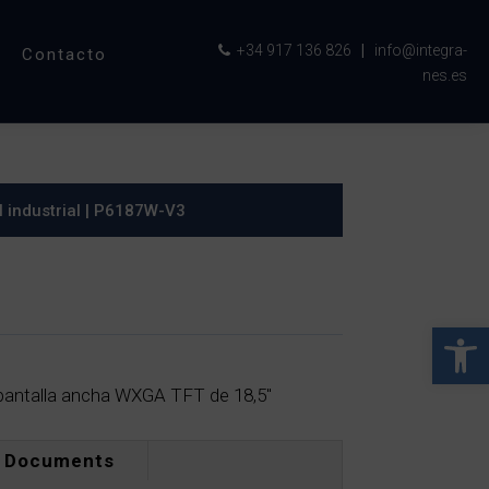
+34 917 136 826
|
info@integra-
Contacto
nes.es
l industrial
| P6187W-V3
Abrir 
 pantalla ancha WXGA TFT de 18,5″
Documents