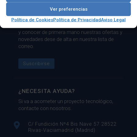
industriales
Ver preferencias
LISTA DE CORREO
Política de Cookies
Política de Privacidad
Aviso Legal
Si necesita estar al día del sector tecnológico
y conocer de primera mano nuestras ofertas y
novedades dese de alta en nuestra lista de
correo.
Suscribirse
¿NECESITA AYUDA?
Si va a acometer un proyecto tecnológico,
contacte con nosotros.

C/ Fundición Nº4 Bis Nave 57 28522
Rivas-Vaciamadrid (Madrid)