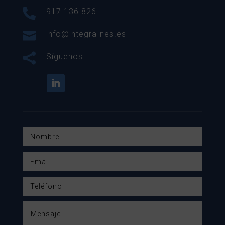

917 136 826

info@integra-nes.es

Síguenos