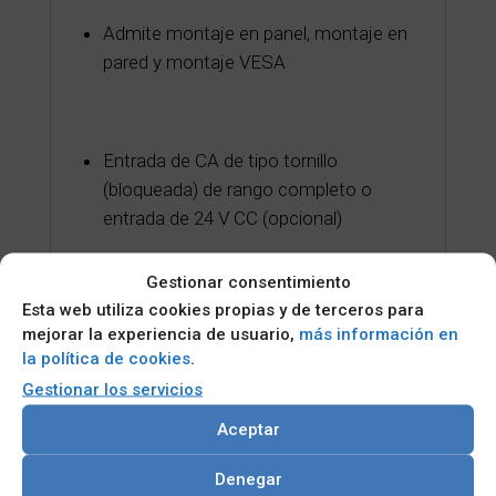
Admite montaje en panel, montaje en
pared y montaje VESA
Entrada de CA de tipo tornillo
(bloqueada) de rango completo o
entrada de 24 V CC (opcional)
Gestionar consentimiento
VGA, HDMI y DisplayPort, con
Esta web utiliza cookies propias y de terceros para
entradas multiseñal
mejorar la experiencia de usuario,
más información en
la política de cookies
.
Gestionar los servicios
Aceptar
Categorías:
Monitor táctil industrial
,
PANEL PC
INDUSTRIAL
,
PANEL PC táctil fanless y Monitores
Denegar