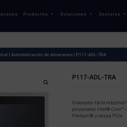
nócenos
Productos
Soluciones
Sectores
tral
|
Automatización de almacenes
| P117-ADL-TRA
P117-ADL-TRA
Ordenador táctil industria
procesador Intel® Core™ i
Pentium® y ranura PCIe