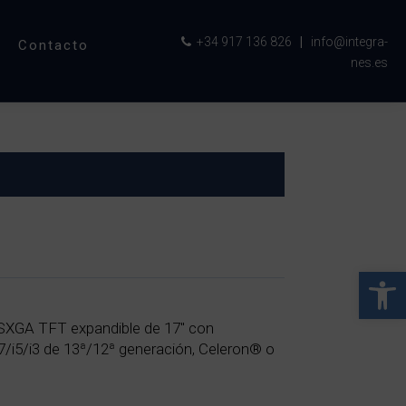
+34 917 136 826
|
info@integra-
Contacto
nes.es
Abrir 
l SXGA TFT expandible de 17″ con
7/i5/i3 de 13ª/12ª generación, Celeron® o