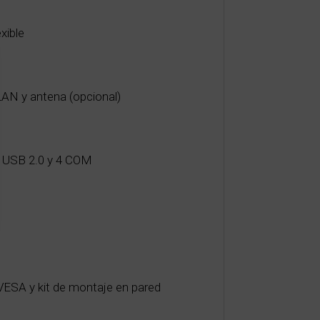
xible
N y antena (opcional)
4 USB 2.0 y 4 COM
VESA y kit de montaje en pared