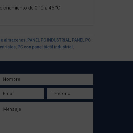
cionamiento de 0 °C a 45 °C
de almacenes
,
PANEL PC INDUSTRIAL
,
PANEL PC
ustriales
,
PC con panel táctil industrial
,