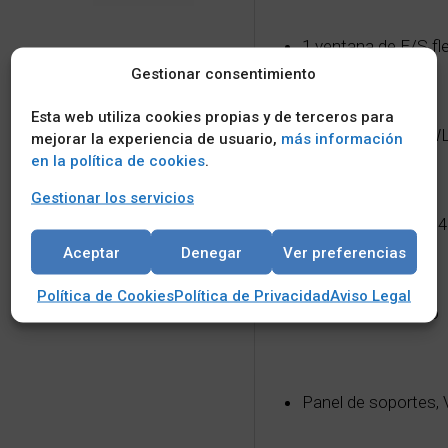
1 ventana de E/S fle
Gestionar consentimiento
Esta web utiliza cookies propias y de terceros para
Soporta módulo WLA
mejorar la experiencia de usuario,
más información
en la política de cookies
.
Gestionar los servicios
Admite 2 USB 3.2, 
Aceptar
Denegar
Ver preferencias
Política de Cookies
Política de Privacidad
Aviso Legal
TPM 2.0 integrado
Panel de soportes, 