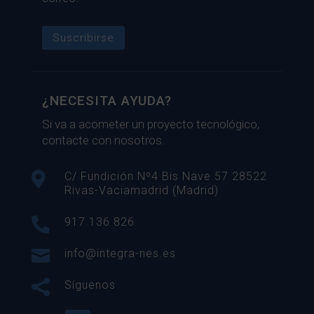
Suscribirse
¿NECESITA AYUDA?
Si va a acometer un proyecto tecnológico,
contacte con nosotros.

C/ Fundición Nº4 Bis Nave 57 28522
Rivas-Vaciamadrid (Madrid)

917 136 826

info@integra-nes.es

Síguenos