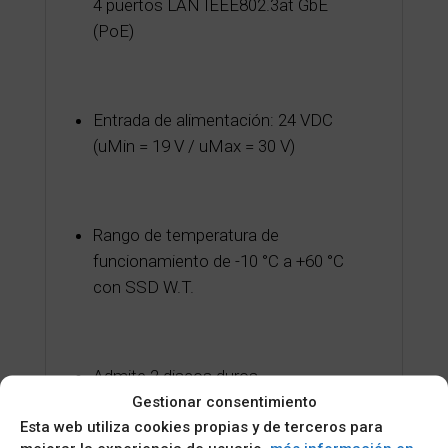
4 puertos LAN IEEE802.3at GbE
(PoE)
Entrada de alimentación: 24 VDC
(uMin = 19 V / uMax = 30 V)
Rango de temperatura de
funcionamiento de -10 °C a +60 °C
con SSD W.T.
Admite 2 discos duros
Gestionar consentimiento
intercambiables de 2,5"
Esta web utiliza cookies propias y de terceros para