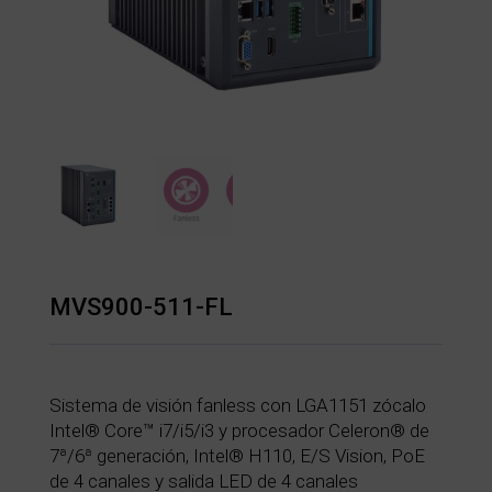
MVS900-511-FL
Sistema de visión fanless con LGA1151 zócalo
Intel® Core™ i7/i5/i3 y procesador Celeron® de
7ª/6ª generación, Intel® H110, E/S Vision, PoE
de 4 canales y salida LED de 4 canales