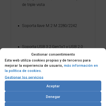
de triple vista
Soporta llave M.2 M 2280/2242
Soporta USB 3.2 Gen1x1 y USB 2.0
Gestionar consentimiento
Esta web utiliza cookies propias y de terceros para
Compatible con TPM 2.0 (opcional)
mejorar la experiencia de usuario,
más información en
la política de cookies
.
Gestionar los servicios
Aceptar
Categorías:
BOARDS AND MODULOS
,
Placa base
industrial e integrada
,
Placa base Micro ATX
Denegar
LISTA DE CORREO