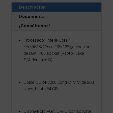
Descripción
Documents
¡Consúltanos!
Procesador Intel® Core™
i9/i7/i5/i3®® de 13ª/12ª generación
de LGA1700 socket (Raptor Lake
S/Alder Lake S)
Doble DDR4-3200 Long-DIMM de 288
pines, hasta 64 GB
DisplayPort, VGA, DVI-D con soporte