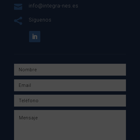

info@integra-nes.es

Síguenos