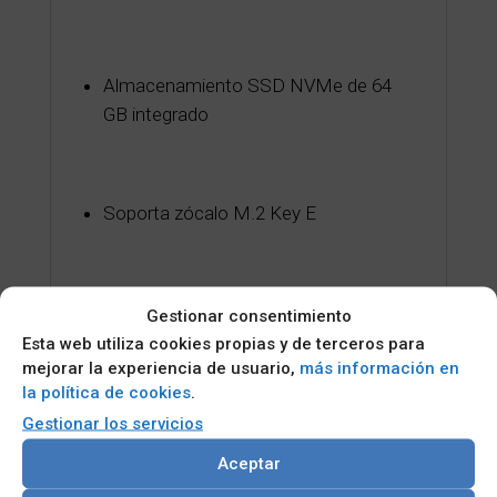
Almacenamiento SSD NVMe de 64
GB integrado
Soporta zócalo M.2 Key E
Soporta eDP para visualización
Gestionar consentimiento
Esta web utiliza cookies propias y de terceros para
mejorar la experiencia de usuario,
más información en
Compatible con el sistema operativo:
la política de cookies
.
Linux, Windows®
Gestionar los servicios
Aceptar