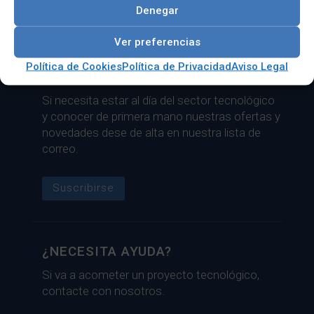
Denegar
Categorías:
BOARDS AND MODULOS
,
Placa base
Ver preferencias
industrial e integrada
,
Placa integrada de 1,8 pulgadas
Política de Cookies
Política de Privacidad
Aviso Legal
LISTA DE CORREO
Si necesita estar al día del sector tecnológico
y conocer de primera mano nuestras ofertas y
novedades dese de alta en nuestra lista de
correo.
Suscribirse
¿NECESITA AYUDA?
Si va a acometer un proyecto tecnológico,
contacte con nosotros.