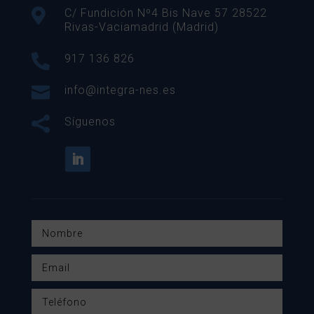

C/ Fundición Nº4 Bis Nave 57 28522
Rivas-Vaciamadrid (Madrid)

917 136 826

info@integra-nes.es

Síguenos