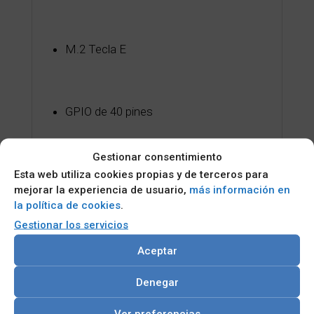
M.2 Tecla E
GPIO de 40 pines
Gestionar consentimiento
Compatible con el sistema operativo:
Esta web utiliza cookies propias y de terceros para
Linux, Android, Windows
mejorar la experiencia de usuario,
más información en
la política de cookies
.
Gestionar los servicios
Aceptar
Categorías:
BOARDS AND MODULOS
,
Placa base
industrial e integrada
,
Placa integrada de 1,8 pulgadas
Denegar
LISTA DE CORREO
Ver preferencias