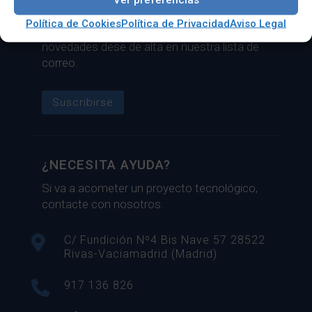
Si necesita estar al día del sector tecnológico
Política de Cookies
Política de Privacidad
Aviso Legal
y conocer de primera mano nuestras ofertas y
novedades dese de alta en nuestra lista de
correo.
Suscribirse
¿NECESITA AYUDA?
Si va a acometer un proyecto tecnológico,
contacte con nosotros.

C/ Fundición Nº4 Bis Nave 57 28522
Rivas-Vaciamadrid (Madrid)

917 136 826