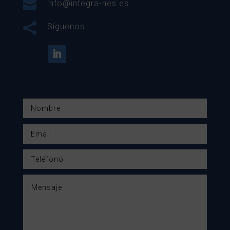

info@integra-nes.es

Síguenos