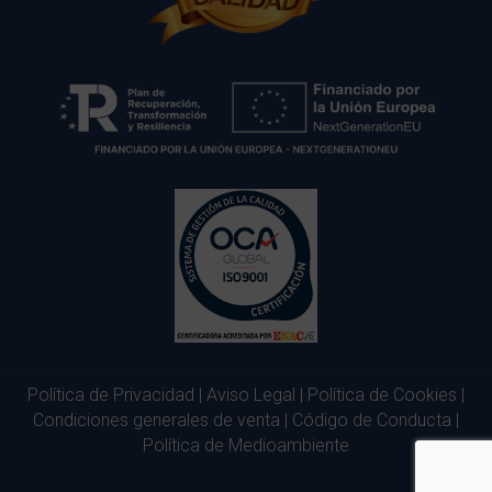
Política de Privacidad
|
Aviso Legal
|
Política de Cookies
|
Condiciones generales de venta
|
Código de Conducta
|
Política de Medioambiente