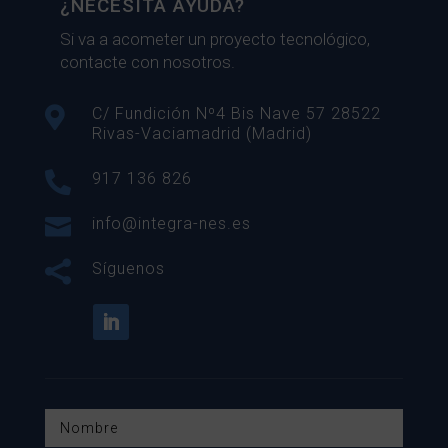
¿NECESITA AYUDA?
Si va a acometer un proyecto tecnológico,
contacte con nosotros.

C/ Fundición Nº4 Bis Nave 57 28522
Rivas-Vaciamadrid (Madrid)

917 136 826

info@integra-nes.es

Síguenos