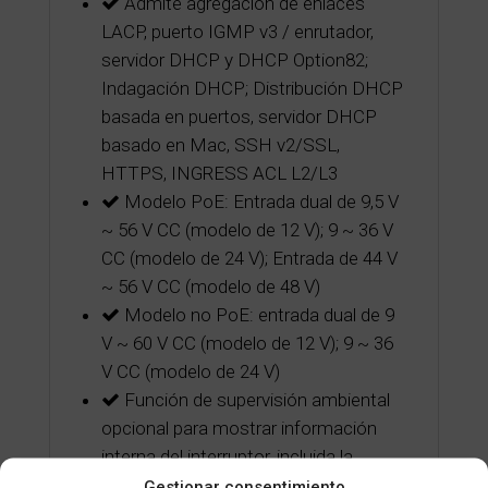
Admite agregación de enlaces
LACP, puerto IGMP v3 / enrutador,
servidor DHCP y DHCP Option82;
Indagación DHCP; Distribución DHCP
basada en puertos, servidor DHCP
basado en Mac, SSH v2/SSL,
HTTPS, INGRESS ACL L2/L3
Modelo PoE: Entrada dual de 9,5 V
~ 56 V CC (modelo de 12 V); 9 ~ 36 V
CC (modelo de 24 V); Entrada de 44 V
~ 56 V CC (modelo de 48 V)
Modelo no PoE: entrada dual de 9
V ~ 60 V CC (modelo de 12 V); 9 ~ 36
V CC (modelo de 24 V)
Función de supervisión ambiental
opcional para mostrar información
interna del interruptor, incluida la
temperatura, el voltaje, la corriente y el
Gestionar consentimiento