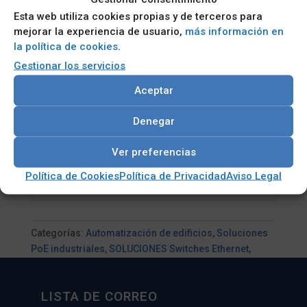
consumo de energía
Esta web utiliza cookies propias y de terceros para
mejorar la experiencia de usuario,
más información en
Solo el sistema de entrada de 24 V
la política de cookies
.
CC es aplicable para la aprobación de
Gestionar los servicios
la marca E
Certificado de marcado electrónico
Aceptar
para la aplicación de vehículos
Denegar
Puerto USB para copia de
seguridad, restaurar el archivo de
Ver preferencias
configuración
Política de Cookies
Política de Privacidad
Aviso Legal
Categorías:
Automatización de edificios
,
Soluciones
PoE industriales
,
SOLUCIONES Switches Ethernet
,
SWITCHES INDUSTRIALES
LISTA DE CORREO