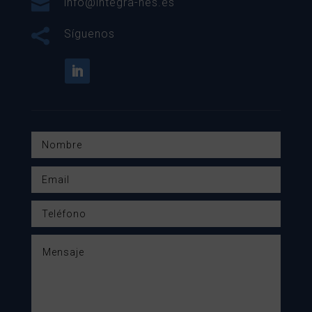

info@integra-nes.es

Síguenos