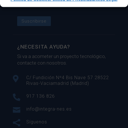
correo.
Suscribirse
¿NECESITA AYUDA?
Si va a acometer un proyecto tecnológico,
contacte con nosotros.

C/ Fundición Nº4 Bis Nave 57 28522
Rivas-Vaciamadrid (Madrid)

917 136 826

info@integra-nes.es

Síguenos