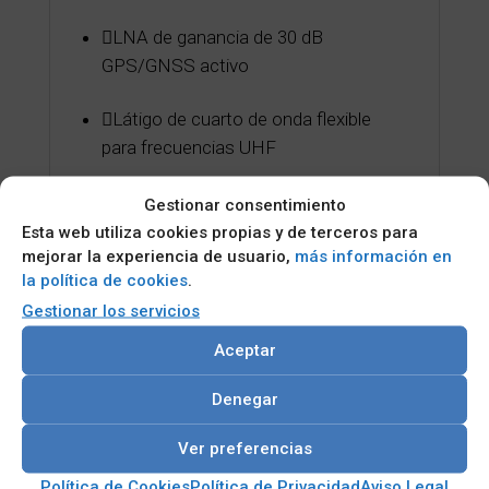
LNA de ganancia de 30 dB
GPS/GNSS activo
Látigo de cuarto de onda flexible
para frecuencias UHF
Fijación de un solo orificio
Gestionar consentimiento
Esta web utiliza cookies propias y de terceros para
mejorar la experiencia de usuario,
más información en
la política de cookies
.
Gestionar los servicios
Categorías:
Antenas
,
Radios TETRA
,
SOLUCIONES
ANTENAS
Aceptar
LISTA DE CORREO
Denegar
Si necesita estar al día del sector tecnológico
Ver preferencias
y conocer de primera mano nuestras ofertas y
novedades dese de alta en nuestra lista de
Política de Cookies
Política de Privacidad
Aviso Legal