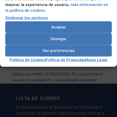
mejorar la experiencia de usuario,
más información en
la política de cookies
.
Entrada de alimentación de amplio
Gestionar los servicios
rango de 9 a 36 VCC
Aceptar
Conectores de E/S tipo M12 para
Denegar
entornos hostiles
Ver preferencias
Política de Cookies
Política de Privacidad
Aviso Legal
Categorías:
PANEL PC INDUSTRIAL
,
PC con panel táctil
de acero inoxidable
,
PC con panel táctil resistente
Fanless
LISTA DE CORREO
Si necesita estar al día del sector tecnológico
y conocer de primera mano nuestras ofertas y