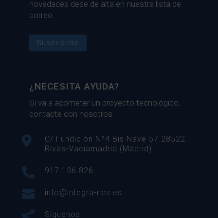
novedades dese de alta en nuestra lista de
correo.
Suscribirse
¿NECESITA AYUDA?
Si va a acometer un proyecto tecnológico,
contacte con nosotros.

C/ Fundición Nº4 Bis Nave 57 28522
Rivas-Vaciamadrid (Madrid)

917 136 826

info@integra-nes.es

Síguenos