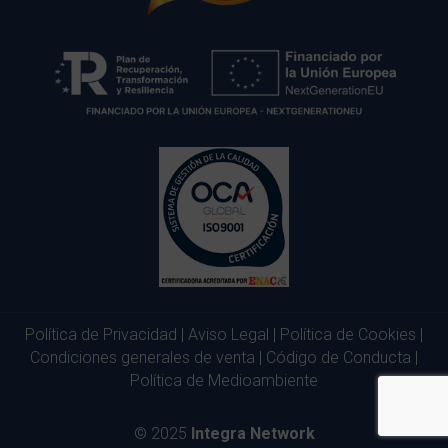
Política de Privacidad
|
Aviso Legal
|
Política de Cookies
|
Condiciones generales de venta
|
Código de Conducta
|
Política de Medioambiente
© 2025
Integra Network