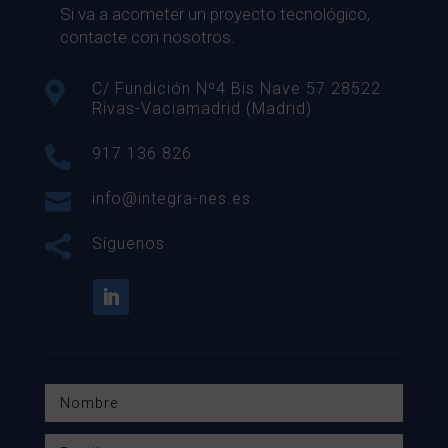
Si va a acometer un proyecto tecnológico,
contacte con nosotros.

C/ Fundición Nº4 Bis Nave 57 28522
Rivas-Vaciamadrid (Madrid)

917 136 826

info@integra-nes.es

Síguenos