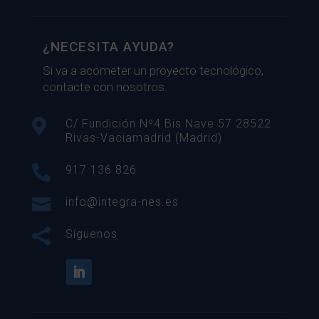
¿NECESITA AYUDA?
Si va a acometer un proyecto tecnológico,
contacte con nosotros.

C/ Fundición Nº4 Bis Nave 57 28522
Rivas-Vaciamadrid (Madrid)

917 136 826

info@integra-nes.es

Síguenos