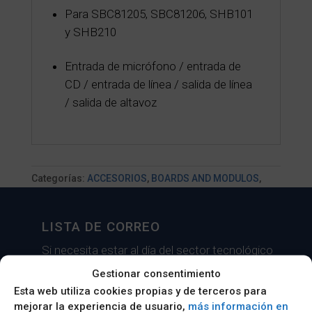
Para SBC81205, SBC81206, SHB101
y SHB210
Entrada de micrófono / entrada de
CD / entrada de línea / salida de línea
/ salida de altavoz
Categorías:
ACCESORIOS
,
BOARDS AND MODULOS
,
Placa convertidora
LISTA DE CORREO
Si necesita estar al día del sector tecnológico
y conocer de primera mano nuestras ofertas y
Gestionar consentimiento
novedades dese de alta en nuestra lista de
Esta web utiliza cookies propias y de terceros para
correo.
mejorar la experiencia de usuario,
más información en